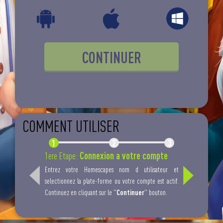
CONTINUER
COMMENT UTILISER
Connexion a votre compte
Gen
1ere Etape:
2ere Etape:
Entrez votre Homescapes nom d utilisateur et
Selectionnez le m
selectionnez la plate-forme ou votre compte est actif.
generer. Terminer
Continuer
Maintenant
Continuez en cliquant sur le "
" bouton.
" bo